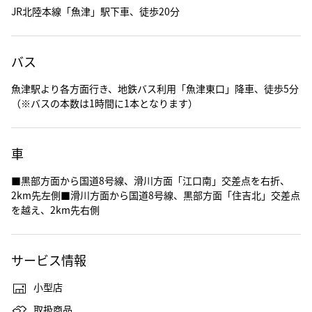
JR北陸本線「魚津」駅下車、徒歩20分
バス
魚津駅より各方面行き、地鉄バス利用「魚津東口」降車、徒歩5分
（※バスの本数は1時間に1本となります）
車
■黒部方面から国道8号線、滑川方面「江口南」交差点を右折、
2km先左側■滑川方面から国道8号線、黒部方面「住吉北」交差点
を越え、2km先右側
サービス情報
小型店
取扱商品