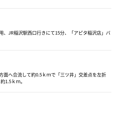
用、JR稲沢駅西口行きにて15分、「アピタ稲沢店」バ
阜方面へ合流して約0.5ｋｍで「三ツ井」交差点を左折
約1.5ｋｍ。