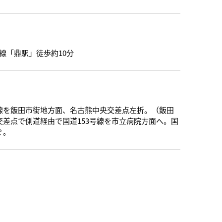
線「鼎駅」徒歩約10分
号線を飯田市街地方面、名古熊中央交差点左折。（飯田
交差点で側道経由で国道153号線を市立病院方面へ。国
ぐ。