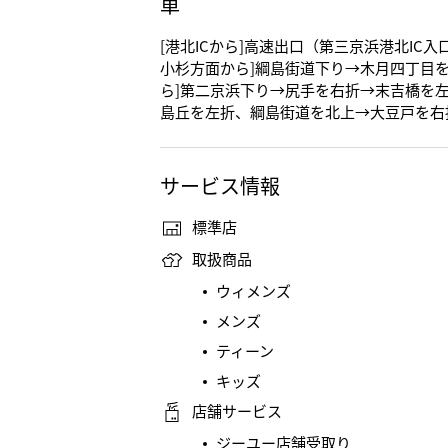
車
[港北ICから]高速出口（第三京浜港北IC
小杉方面から]綱島街道下り→木月四丁目を
ら]第二京浜下り→尻手を右折→末吉橋を左
島丘を左折、綱島街道を北上→大豆戸を右
サービス情報
標準店
取扱商品
ウィメンズ
メンズ
ティーン
キッズ
店舗サービス
ジーユー店舗受取り