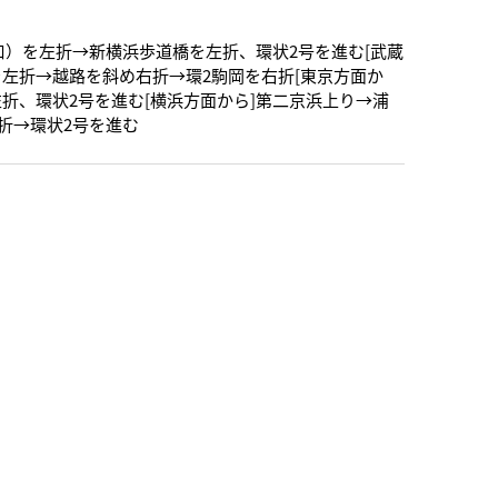
入口）を左折→新横浜歩道橋を左折、環状2号を進む[武蔵
左折→越路を斜め右折→環2駒岡を右折[東京方面か
折、環状2号を進む[横浜方面から]第二京浜上り→浦
折→環状2号を進む