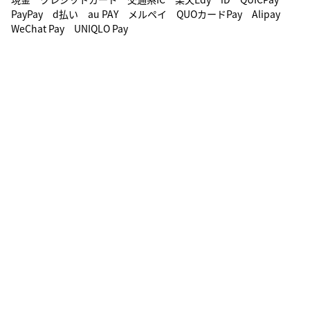
PayPay d払い au PAY メルペイ QUOカードPay Alipay
WeChat Pay UNIQLO Pay