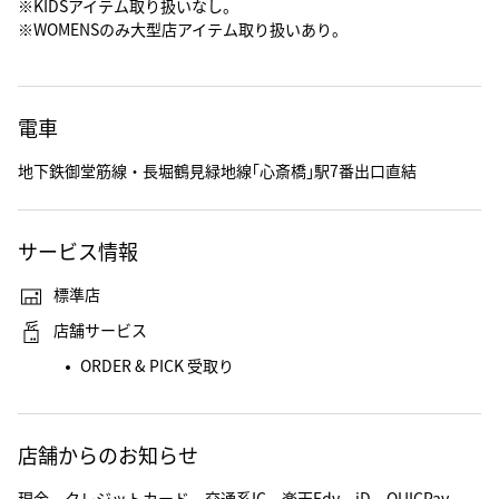
※KIDSアイテム取り扱いなし。
※WOMENSのみ大型店アイテム取り扱いあり。
電車
地下鉄御堂筋線・長堀鶴見緑地線｢心斎橋｣駅7番出口直結
サービス情報
標準店
店舗サービス
ORDER & PICK 受取り
店舗からのお知らせ
現金 クレジットカード 交通系IC 楽天Edy iD QUICPay