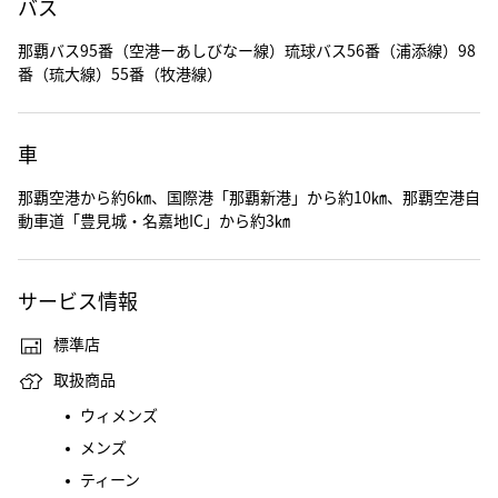
バス
那覇バス95番（空港ーあしびなー線）琉球バス56番（浦添線）98
番（琉大線）55番（牧港線）
車
那覇空港から約6㎞、国際港「那覇新港」から約10㎞、那覇空港自
動車道「豊見城・名嘉地IC」から約3㎞
サービス情報
標準店
取扱商品
ウィメンズ
メンズ
ティーン